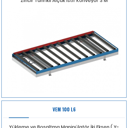
Zincir Tahrikli Alçak İstif Konveyör 3 M
VEM 100 L6
Yükleme ve Boşaltma Manipülatör İki Eksen ( Y-