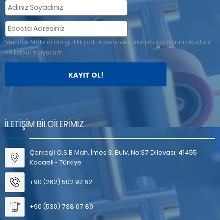
Vermak Makina'nın gizlilik politikasını ve kullanım şartlarını okudum
ve kabul ediyorum
İLETIŞIM BILGILERIMIZ
Çerkeşli O.S.B Mah. İmes 3. Bulv. No:37 Dilovası, 41455
Kocaeli - Türkiye
+90 (262) 502 92 62
+90 (530) 738 07 89