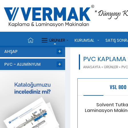
ÜRÜNLER
KURUMSAL
SATIŞ SONR
AHŞAP
PVC KAPLAMA 
PVC – ALUMİNYUM
ANASAYFA
»
ÜRÜNLER
»
PVC
VSL 800
Solvent Tutka
Laminasyon Makin