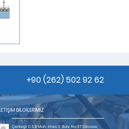
+90 (262) 502 92 62
LETIŞIM BILGILERIMIZ
Çerkeşli O.S.B Mah. İmes 3. Bulv. No:37 Dilovası,