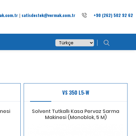
ak.com.tr
|
satisdestek@vermak.com.tr
+90 (262) 502 92 62
VS 350 L5-W
nesi
Solvent Tutkallı Kasa Pervaz Sarma
Makinesi (Monoblok, 5 M)