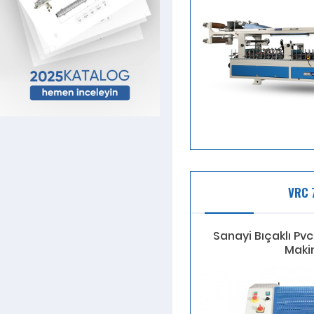
VRC 
Sanayi Bıçaklı Pv
Maki