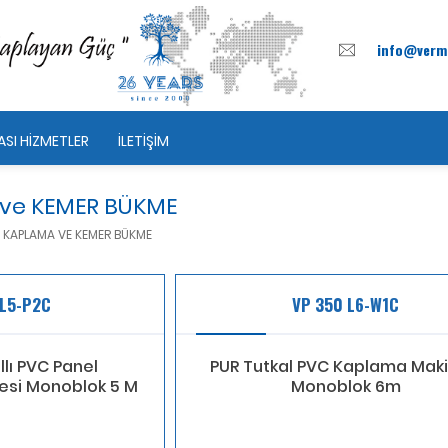
info@verm
ASI HİZMETLER
İLETİŞİM
ve KEMER BÜKME
 KAPLAMA VE KEMER BÜKME
 L5-P2C
VP 350 L6-W1C
llı PVC Panel
PUR Tutkal PVC Kaplama Maki
esi Monoblok 5 M
Monoblok 6m